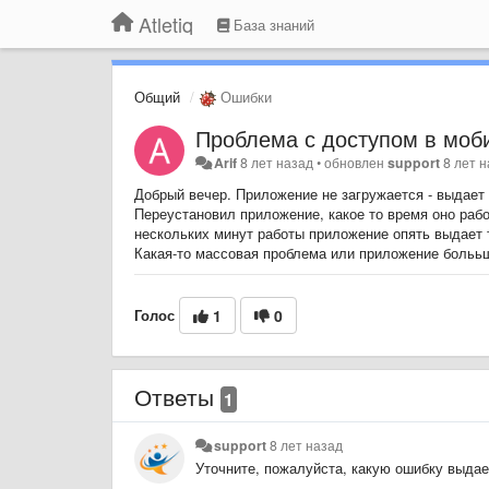
Atletiq
База знаний
Общий
Ошибки
Проблема с доступом в моб
Arif
8 лет назад
•
обновлен
support
8 лет 
Добрый вечер. Приложение не загружается - выдает
Переустановил приложение, какое то время оно рабо
нескольких минут работы приложение опять выдает 
Какая-то массовая проблема или приложение больь
Голос
1
0
Ответы
1
support
8 лет назад
Уточните, пожалуйста, какую ошибку выдае