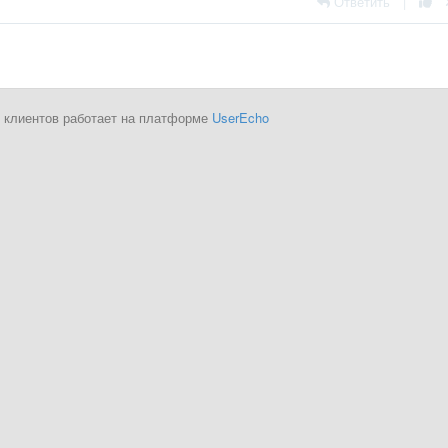
Ответить
|
 клиентов работает на платформе
UserEcho