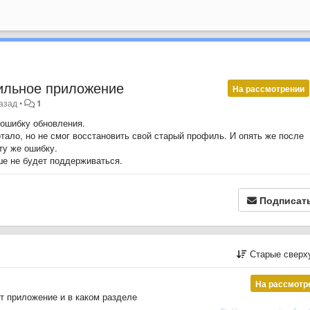
ильное приложение
На рассмотрении
назад
•
1
 ошибку обновления.
тало, но не смог восстановить свой старый профиль. И опять же после
ту же ошибку.
ше не будет поддерживаться.
Подписат
Старые сверх
На рассмотр
т приложение и в каком разделе