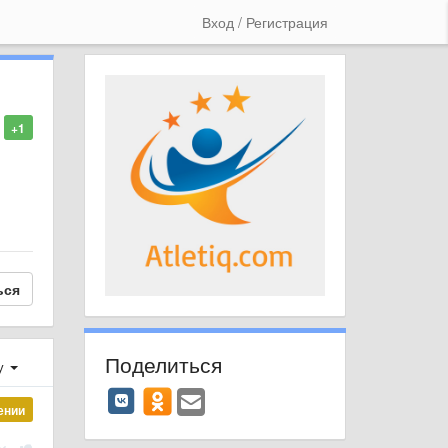
Вход / Регистрация
+1
ься
Поделиться
у
ении